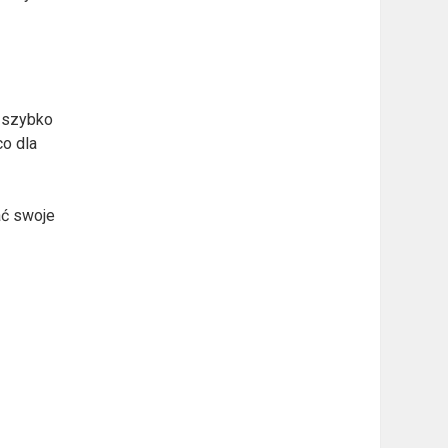
k szybko
co dla
ać swoje