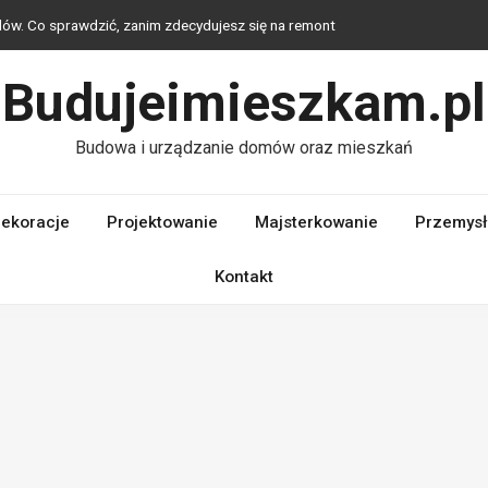
ów. Co sprawdzić, zanim zdecydujesz się na remont
brać oświetlenie, które buduje klimat i poprawia funkcjonalność domu
Budujeimieszkam.pl
atki wybrać, by stworzyć eleganckie i spójne wnętrze?
wane ze stali?
Budowa i urządzanie domów oraz mieszkań
ne do rodzaju okna: PVC, drewno czy aluminium?
ekoracje
Projektowanie
Majsterkowanie
Przemysł
Kontakt