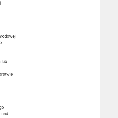
j
arodowej
p
 lub
darstwie
ego
e nad