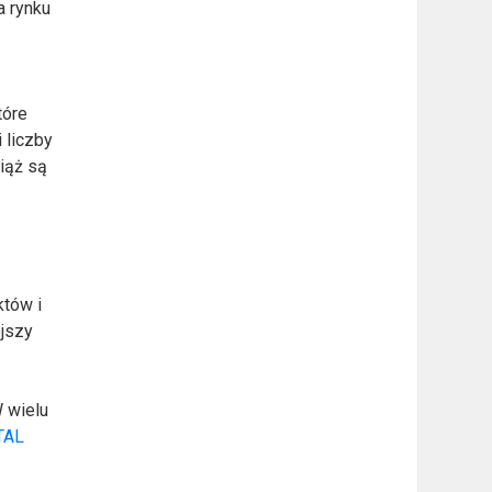
a rynku
tóre
 liczby
iąż są
któw i
ejszy
 wielu
TAL