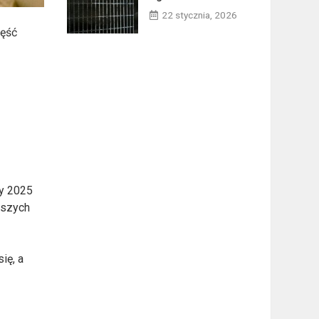
22 stycznia, 2026
zęść
m
wy 2025
jszych
ię, a