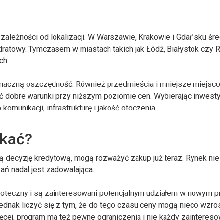
ależności od lokalizacji. W Warszawie, Krakowie i Gdańsku śre
adratowy. Tymczasem w miastach takich jak Łódź, Białystok czy
ch.
 znaczną oszczędność. Również przedmieścia i mniejsze miejsc
 dobre warunki przy niższym poziomie cen. Wybierając inwesty
omunikacji, infrastrukturę i jakość otoczenia.
ekać?
ą decyzję kredytową, mogą rozważyć zakup już teraz. Rynek nie
ań nadal jest zadowalająca.
hipoteczny i są zainteresowani potencjalnym udziałem w nowym 
ednak liczyć się z tym, że do tego czasu ceny mogą nieco wzro
ęcej, program ma też pewne ograniczenia i nie każdy zainteres