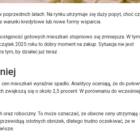
w poprzednich latach. Na rynku utrzymuje się duży popyt, choć c
ze warunki kredytowe lub nowe formy wsparcia.
 a dostępność gotowych mieszkań stopniowo się zmniejsza. W ty
czątek 2025 roku to dobry moment na zakup. Sytuacja nie jest
 tym, by działać już teraz.
niej
cen mieszkań wyraźnie spadło. Analitycy oceniają, że do poło
ch zwiększą się o około 2,5 procent. W porównaniu do wcześnie
oraz robocizny. To może oznaczać, że obecne ceny utrzymają s
przewidują istotnych obniżek, dlatego trudno oczekiwać, że w
tańsze.