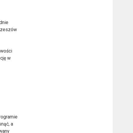
dnie
 Rzeszów
owości
cję w
programie
snąć, a
owany