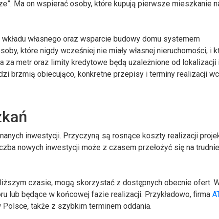
. Ma on wspierać osoby, które kupują pierwsze mieszkanie n
je wkładu własnego oraz wsparcie budowy domu systemem
by, które nigdy wcześniej nie miały własnej nieruchomości, i k
za metr oraz limity kredytowe będą uzależnione od lokalizacji i
brzmią obiecująco, konkretne przepisy i terminy realizacji wc
zkań
anych inwestycji. Przyczyną są rosnące koszty realizacji proje
iczba nowych inwestycji może z czasem przełożyć się na trudni
liższym czasie, mogą skorzystać z dostępnych obecnie ofert. W
ru lub będące w końcowej fazie realizacji. Przykładowo, firma
A
 Polsce, także z szybkim terminem oddania.