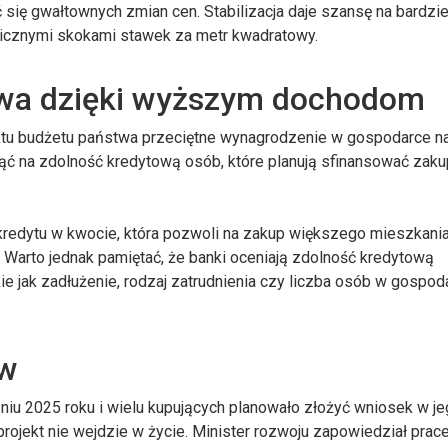
ię gwałtownych zmian cen. Stabilizacja daje szansę na bardzie
micznymi skokami stawek za metr kwadratowy.
owa dzięki wyższym dochodom
ktu budżetu państwa przeciętne wynagrodzenie w gospodarce n
ąć na zdolność kredytową osób, które planują sfinansować zaku
edytu w kwocie, która pozwoli na zakup większego mieszkania
ji. Warto jednak pamiętać, że banki oceniają zdolność kredytową
akie jak zadłużenie, rodzaj zatrudnienia czy liczba osób w gospo
ów
niu 2025 roku i wielu kupujących planowało złożyć wniosek w j
rojekt nie wejdzie w życie. Minister rozwoju zapowiedział prac