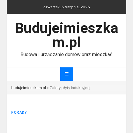
Skip
czwartek, 6 sierpnia, 2026
to
content
Budujeimieszka
m.pl
Budowa i urządzanie domów oraz mieszkań
budujeimieszkam.pl
»
Zalety płyty indukcyjnej
PORADY