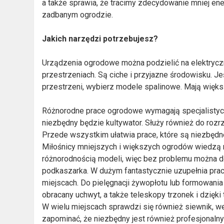
a także sprawia, że tracimy zdecydowanie mniej en
zadbanym ogrodzie.
Jakich narzędzi potrzebujesz?
Urządzenia ogrodowe można podzielić na elektryczn
przestrzeniach. Są ciche i przyjazne środowisku. J
przestrzeni, wybierz modele spalinowe. Mają więks
Różnorodne prace ogrodowe wymagają specjalistycz
niezbędny będzie kultywator. Służy również do roz
Przede wszystkim ułatwia prace, które są niezbędne 
Miłośnicy mniejszych i większych ogrodów wiedzą r
różnorodnością modeli, więc bez problemu można 
podkaszarka. W dużym fantastycznie uzupełnia prac
miejscach. Do pielęgnacji żywopłotu lub formowani
obracany uchwyt, a także teleskopy trzonek i dzięk
W wielu miejscach sprawdzi się również siewnik, wer
zapominać, że niezbędny jest również profesjonaln