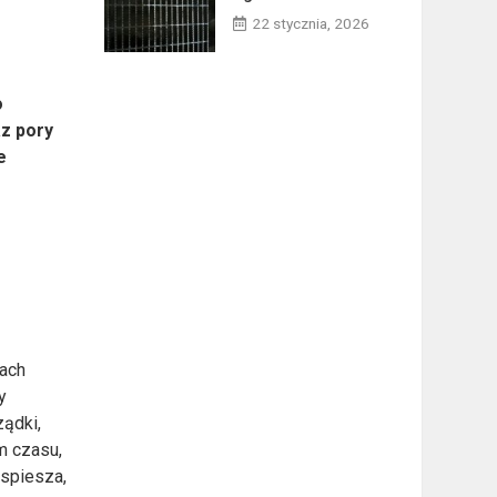
22 stycznia, 2026
o
az pory
e
pach
y
ządki,
m czasu,
yspiesza,