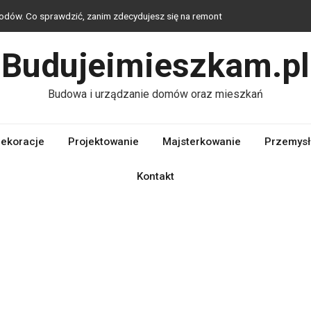
odów. Co sprawdzić, zanim zdecydujesz się na remont
obrać oświetlenie, które buduje klimat i poprawia funkcjonalność
Budujeimieszkam.pl
odatki wybrać, by stworzyć eleganckie i spójne wnętrze?
Budowa i urządzanie domów oraz mieszkań
zewane ze stali?
enne do rodzaju okna: PVC, drewno czy aluminium?
ekoracje
Projektowanie
Majsterkowanie
Przemysł
Kontakt