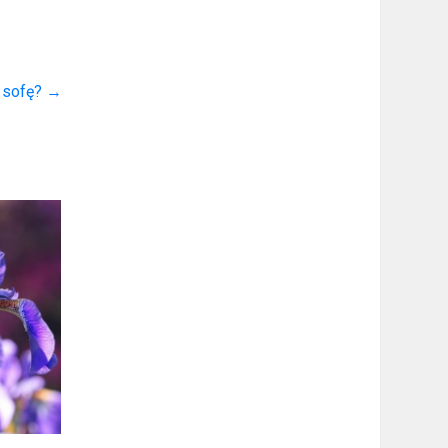
ą sofę?
→