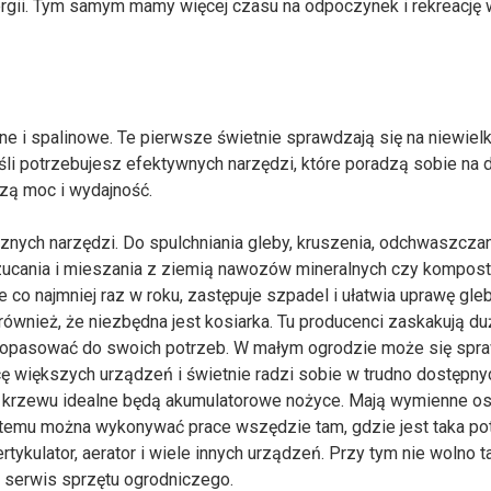
ergii. Tym samym mamy więcej czasu na odpoczynek i rekreację 
e i spalinowe. Te pierwsze świetnie sprawdzają się na niewielk
eśli potrzebujesz efektywnych narzędzi, które poradzą sobie na 
zą moc i wydajność.
nych narzędzi. Do spulchniania gleby, kruszenia, odchwaszcza
rzucania i mieszania z ziemią nawozów mineralnych czy kompost
co najmniej raz w roku, zastępuje szpadel i ułatwia uprawę gleb
ównież, że niezbędna jest kosiarka. Tu producenci zaskakują du
dopasować do swoich potrzeb. W małym ogrodzie może się spr
ę większych urządzeń i świetnie radzi sobie w trudno dostępny
a krzewu idealne będą akumulatorowe nożyce. Mają wymienne ost
i temu można wykonywać prace wszędzie tam, gdzie jest taka po
tykulator, aerator i wiele innych urządzeń. Przy tym nie wolno t
y serwis sprzętu ogrodniczego.