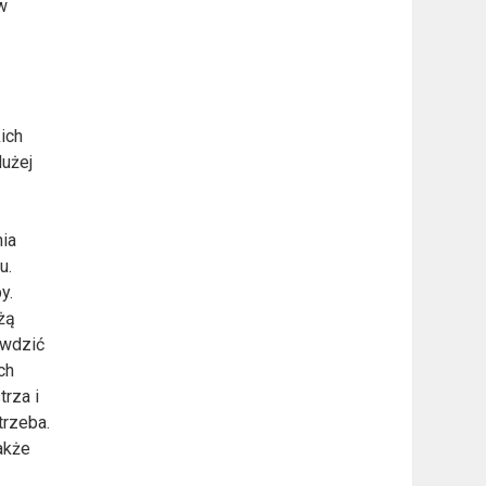
w
ich
dużej
nia
u.
y.
żą
awdzić
ch
rza i
trzeba.
akże