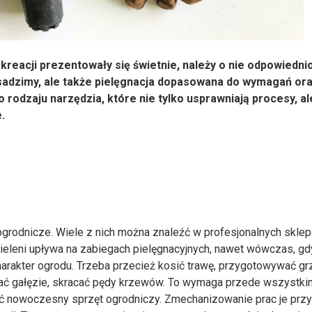
kreacji prezentowały się świetnie, należy o nie odpowiedni
 posadzimy, ale także pielęgnacja dopasowana do wymagań or
 rodzaju narzędzia, które nie tylko usprawniają procesy, al
.
ogrodnicze. Wiele z nich można znaleźć w profesjonalnych skle
zieleni upływa na zabiegach pielęgnacyjnych, nawet wówczas, gd
charakter ogrodu. Trzeba przecież kosić trawę, przygotowywać gr
cinać gałęzie, skracać pędy krzewów. To wymaga przede wszystki
ać nowoczesny sprzęt ogrodniczy. Zmechanizowanie prac je prz