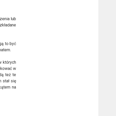
zenia lub
ozkładane
gą to być
imatem.
w których
lokować w
dą też te
 stał się
kątem na