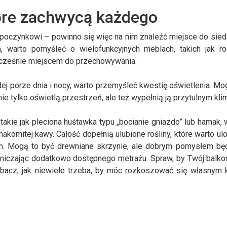
óre zachwycą każdego
odpoczynkowi – powinno się więc na nim znaleźć miejsce do sied
ka, warto pomyśleć o wielofunkcyjnych meblach, takich jak r
wnocześnie miejscem do przechowywania.
ej porze dnia i nocy, warto przemyśleć kwestię oświetlenia. Mo
nie tylko oświetlą przestrzeń, ale też wypełnią ją przytulnym kl
akie jak pleciona huśtawka typu „bocianie gniazdo” lub hamak, 
nakomitej kawy. Całość dopełnią ulubione rośliny, które warto u
h. Mogą to być drewniane skrzynie, ale dobrym pomysłem bę
niczając dodatkowo dostępnego metrażu. Spraw, by Twój balkon
acz, jak niewiele trzeba, by móc rozkoszować się własnym 