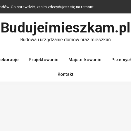
odów. Co sprawdzić, zanim zdecydujesz się na remont
obrać oświetlenie, które buduje klimat i poprawia funkcjonalność
Budujeimieszkam.pl
odatki wybrać, by stworzyć eleganckie i spójne wnętrze?
Budowa i urządzanie domów oraz mieszkań
zewane ze stali?
enne do rodzaju okna: PVC, drewno czy aluminium?
ekoracje
Projektowanie
Majsterkowanie
Przemysł
Kontakt