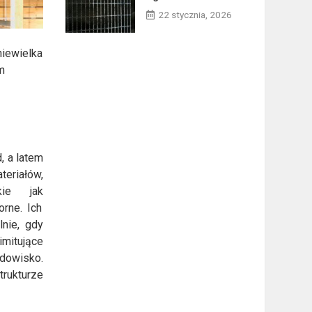
22 stycznia, 2026
niewielka
im
, a latem
teriałów,
kie jak
orne. Ich
nie, gdy
imitujące
odowisko.
trukturze