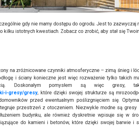
zczególnie gdy nie mamy dostępu do ogrodu. Jest to zazwyczaj 
o kilku istotnych kwestiach. Zobacz co zrobić, aby stał się Two
ażony na zróżnicowane czynniki atmosferyczne – zimą śnieg i lód
dłogę i ściany konieczne jest więc rozważenie tylko takich ma
ścią. Doskonałym pomysłem są więc gresy, ta
ki-i-gresy/gresy
, które dzięki swojej strukturze są mrozoodp
 domowników przed ewentualnym poślizgnięciem się. Optymal
ntegruje przestrzeń z otoczeniem. Niezwykle modne są gresy 
dłużeniem budynku, ale również dyskretnie wpisuje się w śr
ujące do kamieni i betonów, które dzięki swojej barwie i s