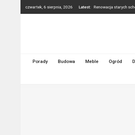
Skip
czwartek, 6 sierpnia, 2026
Latest:
Renowacja starych sch
to
Kinkiet ścienny – jak d
content
domu
Beżowy salon – jakie d
Jak robi się siatki zgr
Jak dobrać okucia oki
Porady
Budowa
Meble
Ogród
D