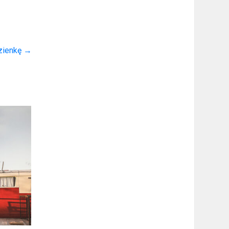
azienkę
→